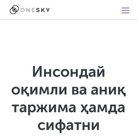
Инсондай
оқимли ва аниқ
таржима ҳамда
сифатни