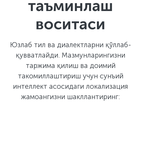
таъминлаш
воситаси
Юзлаб тил ва диалектларни қўллаб-
қувватлайди. Мазмунларингизни
таржима қилиш ва доимий
такомиллаштириш учун сунъий
интеллект асосидаги локализация
жамоангизни шакллантиринг: