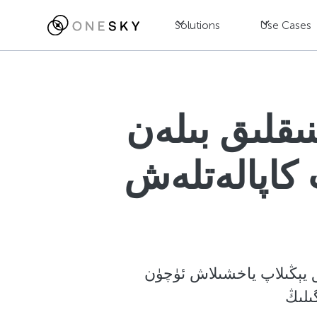
Solutions
Use Cases
ىقلىق بىلەن
 كاپالەتلەش
ىق يېڭىلاپ ياخشىلاش ئۈچۈن