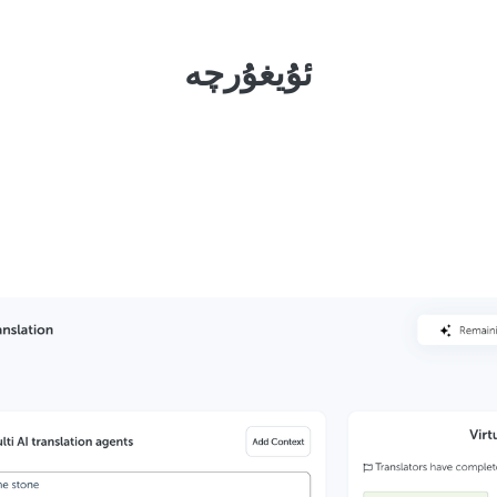
ئۇيغۇرچە