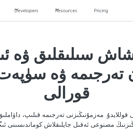
Developers
Resources
Pricing
اش سىلىقلىق ۋە ئىن
ن تەرجىمە ۋە سۈپەت
قورالى
 قوللايدۇ. مەزمۇنىڭىزنى تەرجىمە قىلىپ، داۋامل