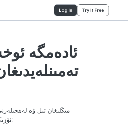
Log In
Try It Free
ئادەمگە ئوخش
تەمىنلەيدىغا
مىڭلىغان تىل ۋە لەھجىلەرنى
ئۆزىڭىزنىڭ مصنوعى ئەقىل جايلىقلاش كوماندىسىنى ئىگىلىڭ: