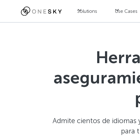
Solutions
Use Cases
Herra
aseguramie
Admite cientos de idiomas y 
para 