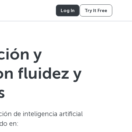
Log In
Try It Free
ción y
n fluidez y
s
ón de inteligencia artificial
do en: