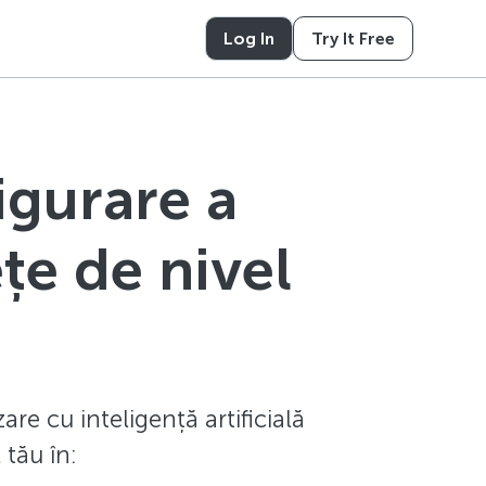
Log In
Try It Free
igurare a
ețe de nivel
are cu inteligență artificială
tău în: