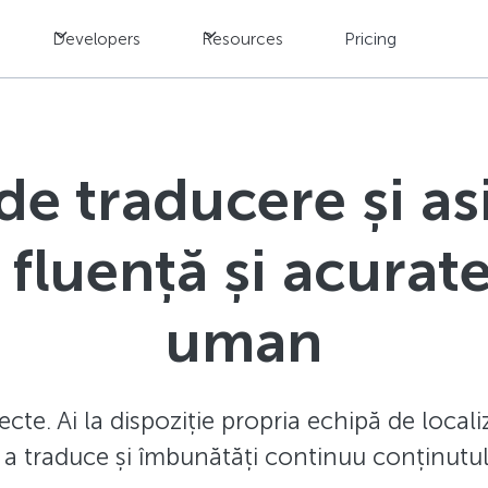
Developers
Resources
Pricing
de traducere și as
u fluență și acurat
uman
ecte. Ai la dispoziție propria echipă de localiz
 a traduce și îmbunătăți continuu conținutul 