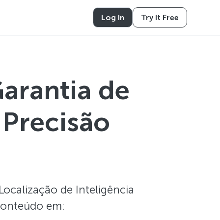
Log In
Try It Free
arantia de
 Precisão
Localização de Inteligência
 conteúdo em: