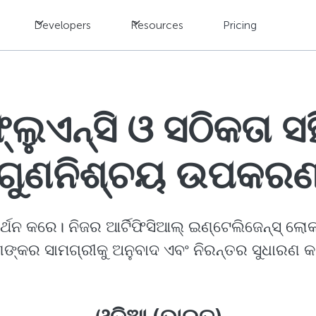
Developers
Resources
Pricing
ଲୁଏନ୍ସି ଓ ସଠିକତା ସ
ଗୁଣନିଶ୍ଚୟ ଉପକର
୍ଥନ କରେ। ନିଜର ଆର୍ଟିଫିସିଆଲ୍ ଇଣ୍ଟେଲିଜେନ୍ସ୍ ଲୋ
୍କର ସାମଗ୍ରୀକୁ ଅନୁବାଦ ଏବଂ ନିରନ୍ତର ସୁଧାରଣ କର