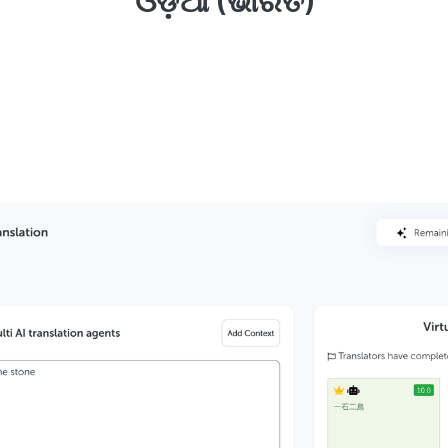
ଓଡ଼ିଆ (ଭାରତ)