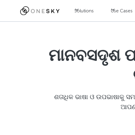
Solutions
Use Cases
ମାନବସଦୃଶ ଫ୍
ଶତାଧିକ ଭାଷା ଓ ଉପଭାଷାକୁ ସମର
ଆପଣଙ