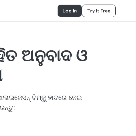
Log In
Try It Free
ହିତ ଅନୁବାଦ ଓ
ଣ
କାଲାଇଜେସନ୍ ଟିମ୍କୁ ହାତରେ ନେଇ
ନ୍ତୁ: