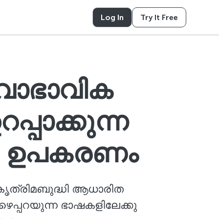
Log In
Try It Free
വാഭാവിക
പാക്കുന്ന
ണ ഉപകരണം
 കൃത്രിമബുദ്ധി ആധാരിത
െപ്പറയുന്ന ഭാഷകളിലേക്കു