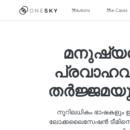
Solutions
Use Cases
മനുഷ്യ
പ്രവാഹവു
തർജ്ജമയ
നൂറിലധികം ഭാഷകളും ഉപ
ലോക്കലൈസേഷൻ ടീമിനെ രൂപ