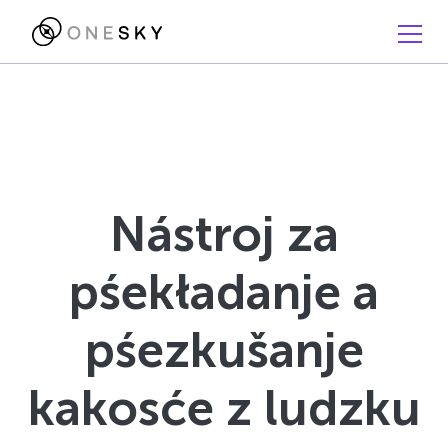
Nástroj za
pśekładanje a
pśezkušanje
kakosće z ludzku