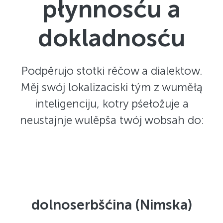
płynnosću a
dokladnosću
Podpěrujo stotki rěčow a dialektow.
Měj swój lokalizaciski tým z wuměłą
inteligenciju, kotry pśełožuje a
neustajnje wulěpša twój wobsah do:
dolnoserbšćina (Nimska)