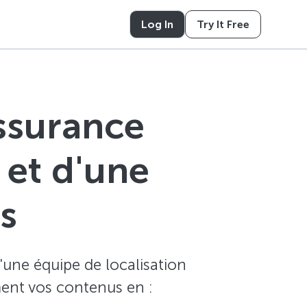
Log In
Try It Free
assurance
 et d'une
s
'une équipe de localisation
ement vos contenus en :