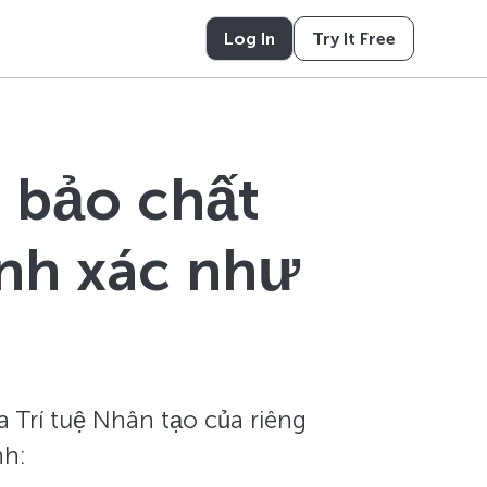
Log In
Try It Free
 bảo chất
ính xác như
 Trí tuệ Nhân tạo của riêng
nh: