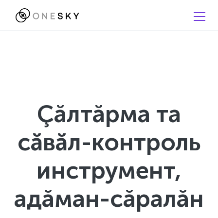
Çăлтăрма та
сӑвӑл-контроль
инструмент,
адăман-сăралăн