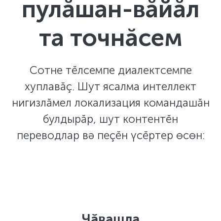
пулăшан-вăйăл
та точнăсем
Сотне тĕлсемпе диалектсемпе
хуплавăç. Шут ясалма интеллект
нигизлăмел локализация командашăн
булдырăр, шут контентĕн
переводлар вә пеçĕн үсĕртер өсөн:
Чӑвашла