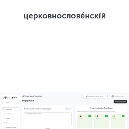
церковнослове́нскїй