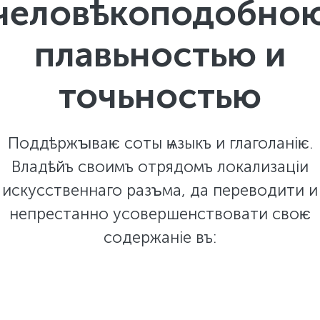
человѣкоподобно
плавьностью и
точьностью
Поддѣржꙑваѥ соты ѩзыкъ и глаголаніѥ.
Владѣйъ своимъ отрядомъ локализаціи
искусственнаго разꙏма, да переводити и
непрестанно усовершенствовати своѥ
содержаніе въ: