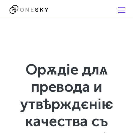
Орѫдіе длѧ
превода и
утвѣрждєніѥ
качества съ