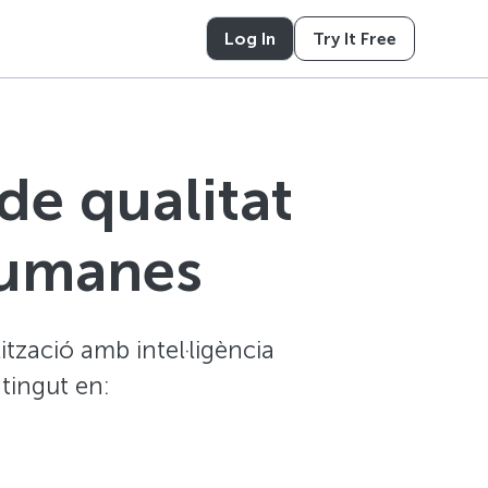
Log In
Try It Free
de qualitat
 humanes
ització amb intel·ligència
ntingut en: