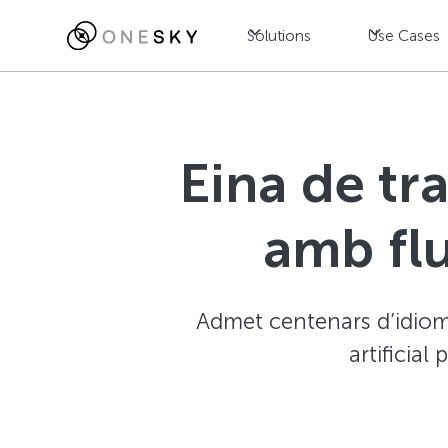
Solutions
Use Cases
Eina de tr
amb flu
Admet centenars d’idiomes
artificial