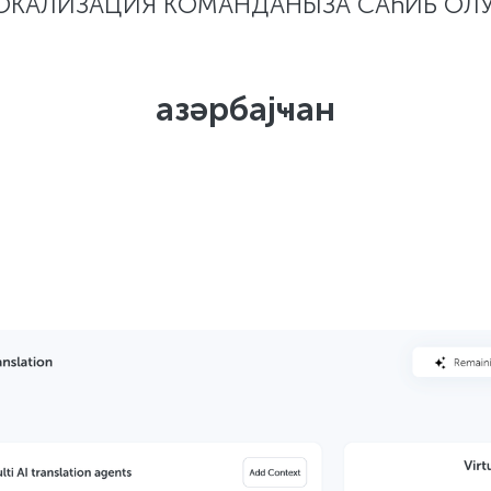
ОКАЛИЗАЦИЯ КОМАНДАНЫЗА САҺИБ ОЛУ
азәрбајҹан