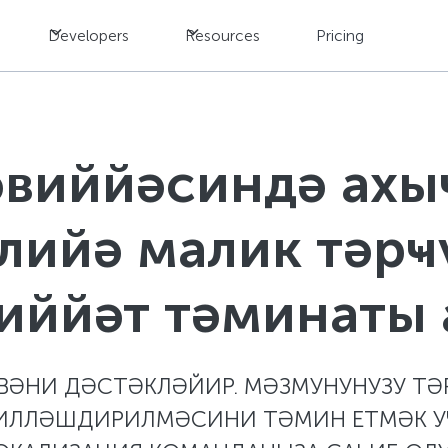
Developers
Resources
Pricing
әвиййәсиндә ахы
лийә малик тәрҹ
иййәт тәминаты 
ВӘНИ ДӘСТӘКЛӘЙИР. МӘЗМУНУНУЗУ ТӘ
ИЛЛӘШДИРИЛМӘСИНИ ТӘМИН ЕТМӘК УЧ