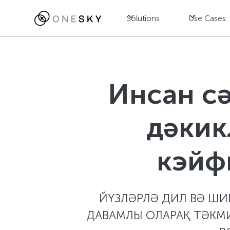
Solutions
Use Cases
Инсан с
дәкик
кэйф
ЙҮЗЛӘРЛӘ ДИЛ ВӘ ШИ
ДАВАМЛЫ ОЛАРАҚ ТӘКМ