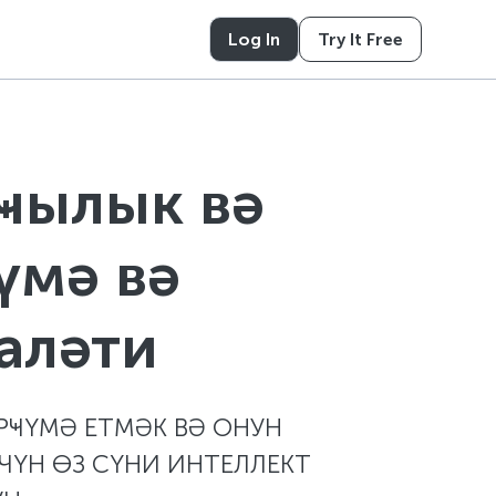
Log In
Try It Free
ҹылык вә
үмә вә
аләти
РҸҮМӘ ЕТМӘК ВӘ ОНУН
ҮН ӨЗ СҮНИ ИНТЕЛЛЕКТ