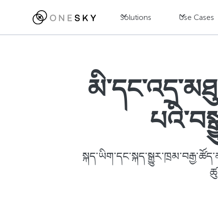
Solutions
Use Cases
མི་དང་འདྲ་མཐུ
པའི་བས
སྐད་ཡིག་དང་སྐད་སྒྱུར་ཁྲམ་བརྒྱ་ཚོད
ཚ