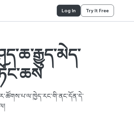
Log In
Try It Free
ད་ཆ་རྒྱུད་མེད་
གཏོང་ཆས
ྱུར་ཚོགས་པ་ལ་ཁྱེད་རང་གི་ནང་དོན་དེ་
ལ།