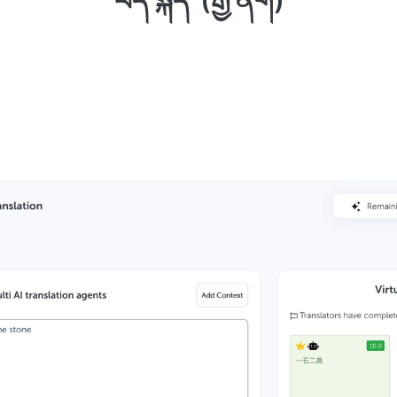
བོད་སྐད་ (རྒྱ་ནག)