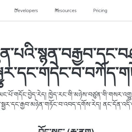
Developers
Resources
Pricing
ན་པའི་སྙན་བརྒྱབ་དང་བཤ
ྒྱུར་དང་གདེང་བ་བཀོད་
་མང་པོ་གདོང་བྱེད་རེད། ཁྱེད་རང་གི་མཉེས་བཙུན་གི་གསར་འག
ུ་སྦྱར་དང་རྒྱབ་མཉེན་གཏོང་བ་འབད་དགོས་རེད། ནང་དོན་འདི་