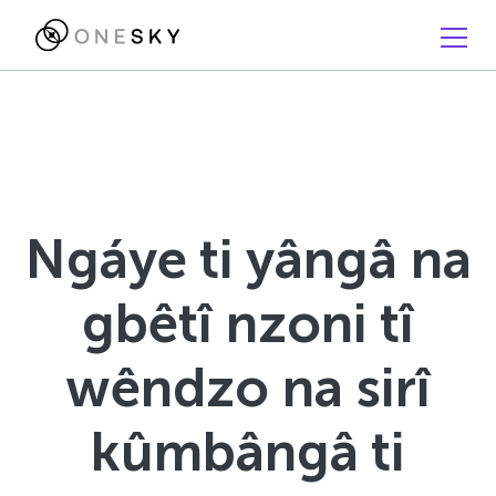
Ngáye ti yângâ na
gbêtî nzoni tî
wêndzo na sirî
kûmbângâ ti