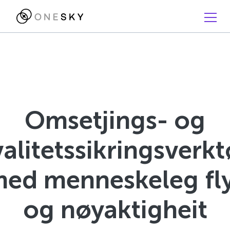
Omsetjings- og
alitetssikringsverk
ed menneskeleg fl
og nøyaktigheit