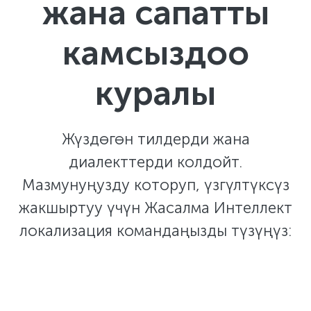
жана сапатты
камсыздоо
куралы
Жүздөгөн тилдерди жана
диалекттерди колдойт.
Мазмунуңузду которуп, үзгүлтүксүз
жакшыртуу үчүн Жасалма Интеллект
локализация командаңызды түзүңүз: