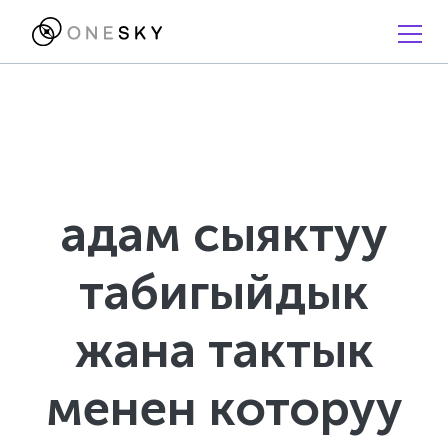
адам сыяктуу
табигыйдык
жана тактык
менен которуу