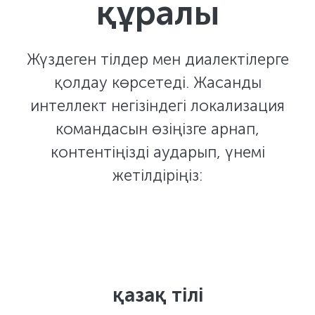
құралы
Жүздеген тілдер мен диалектілерге
қолдау көрсетеді. Жасанды
интеллект негізіндегі локализация
командасын өзіңізге арнап,
контентіңізді аударып, үнемі
жетілдіріңіз:
қазақ тілі