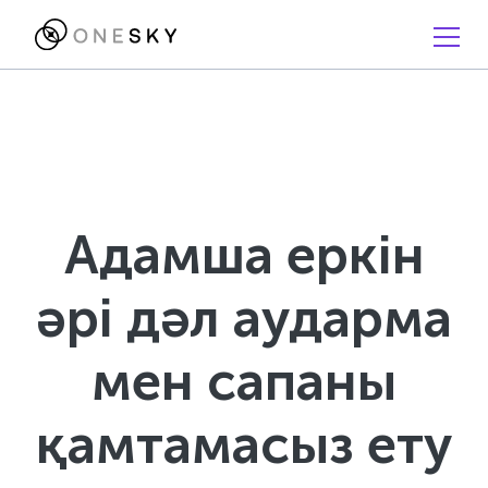
Адамша еркін
әрі дәл аударма
мен сапаны
қамтамасыз ету