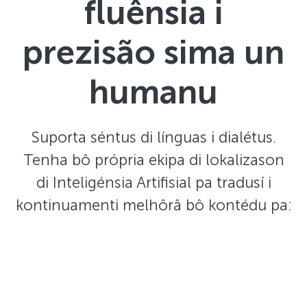
fluênsia i
prezisão sima un
humanu
Suporta séntus di línguas i dialétus.
Tenha bô própria ekipa di lokalizason
di Inteligénsia Artifisial pa tradusí i
kontinuamenti melhôrâ bô kontédu pa: