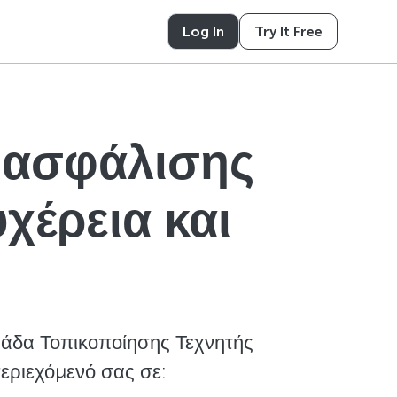
Log In
Try It Free
ιασφάλισης
χέρεια και
ομάδα Τοπικοποίησης Τεχνητής
εριεχόμενό σας σε: