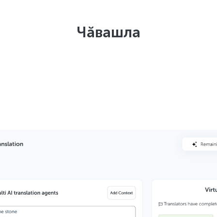
Чӑвашла