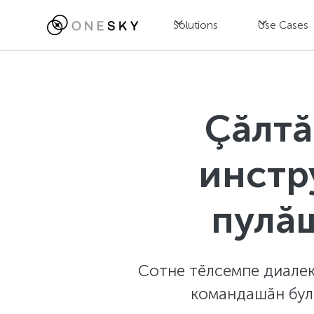
Solutions
Use Cases
Çăлтă
инстр
пулă
Сотне тĕлсемпе диалек
командашăн бул