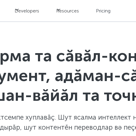
Developers
Resources
Pricing
рма та сӑвӑл-ко
умент, адăман-с
шан-вăйăл та точ
тсемпе хуплавăç. Шут ясалма интеллект 
дырăр, шут контентĕн переводлар вә пеçĕ