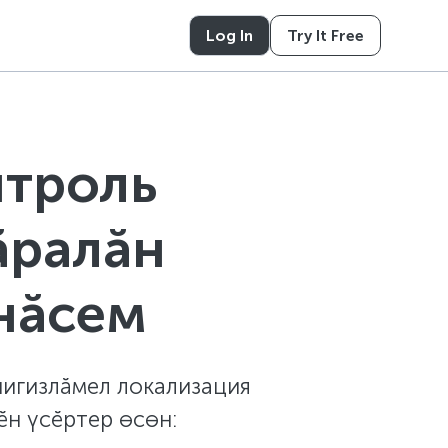
Log In
Try It Free
нтроль
ăралăн
нăсем
нигизлăмел локализация
н үсĕртер өсөн: