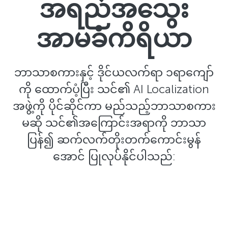
အရည်အသွေး
အာမခံကိရိယာ
ဘာသာစကားနှင့် ဒိုင်ယလက်ရာ ၁ရာကျော်
ကို ထောက်ပံ့ပြီး သင်၏ AI Localization
အဖွဲ့ကို ပိုင်ဆိုင်ကာ မည်သည့်ဘာသာစကား
မဆို သင်၏အကြောင်းအရာကို ဘာသာ
ပြန်၍ ဆက်လက်တိုးတက်ကောင်းမွန်
အောင် ပြုလုပ်နိုင်ပါသည်: