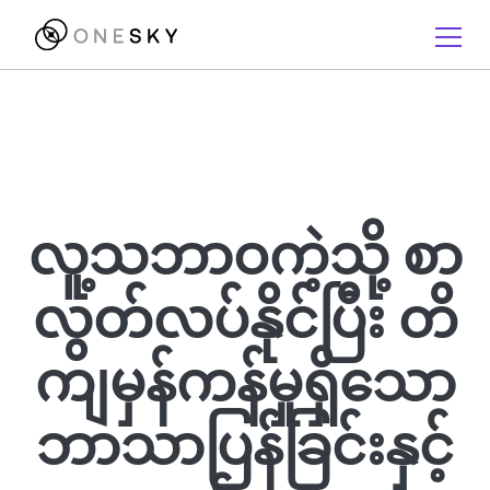
လူ့သဘာဝကဲ့သို့ စာ
လွတ်လပ်နိုင်ပြီး တိ
ကျမှန်ကန်မှုရှိသော
ဘာသာပြန်ခြင်းနှင့်