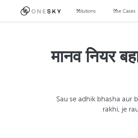
Solutions
Use Cases
मानव नियर बह
Sau se adhik bhasha aur b
rakhi, je r