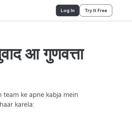
Log In
Try It Free
ाद आ गुणवत्ता
on team ke apne kabja mein
haar karela: